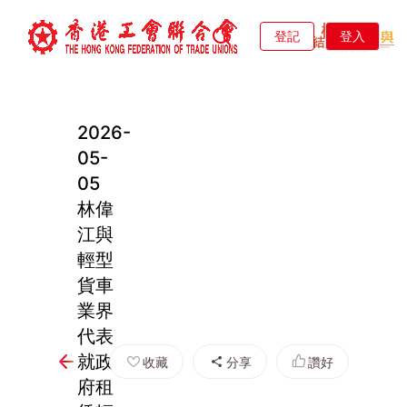
登記
登入
2026-
05-
05
林偉
江與
輕型
貨車
業界
代表
就政
收藏
分享
讚好
府租