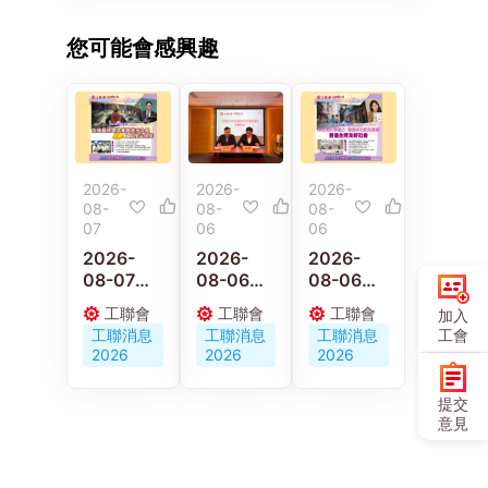
您可能會感興趣
2026-
2026-
2026-
08-
08-
08-
07
06
06
2026-
2026-
2026-
08-07
08-06
08-06
【施政報
京港工會
【施政報
工聯會
工聯會
工聯會
加入
告重點建
深化交流
告重點建
工會
工聯消息
工聯消息
工聯消息
議】梁子
合作 共促
議】陳穎
2026
2026
2026
穎：政府
人才培育
欣：倡政
要加強重
與職工服
府釋放婦
提交
視建造業
務創新發
女勞動力
意見
職業安全
展
發展多元
及工傷權
託兒服務
益保障
營造生育