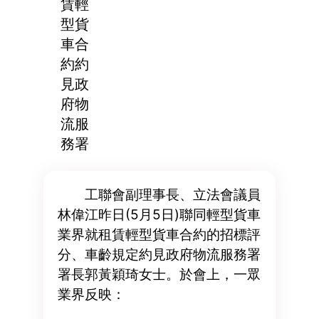
賃輕
型貨
車合
約約
見政
府物
流服
務署
工聯會副理事長、立法會議員
林偉江昨日(5月5日)聯同輕型貨車
業界就租賃輕型貨車合約的招標評
分、車齡規定約見政府物流服務署
署長郭黃穎琦女士。於會上，一眾
業界反映：