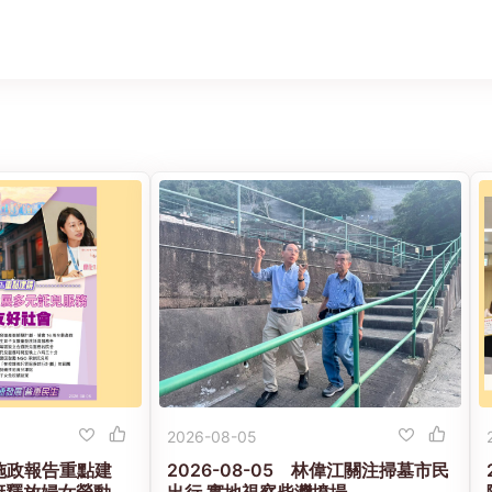
2026-08-05
 【施政報告重點建
2026-08-05 林偉江關注掃墓市民
府釋放婦女勞動力
出行 實地視察柴灣墳場