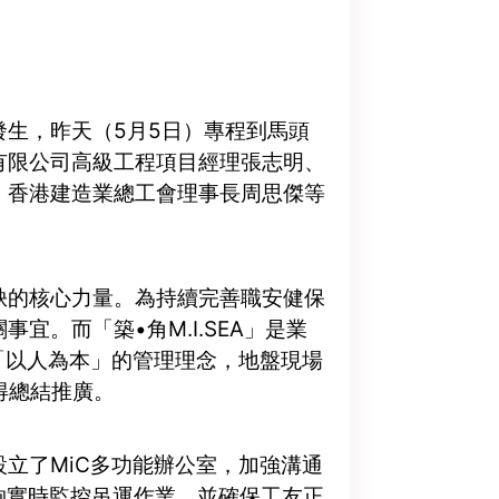
生，昨天（5月5日）專程到馬頭
有限公司高級工程項目經理張志明、
、香港建造業總工會理事長周思傑等
缺的核心力量。為持續完善職安健保
。而「築•角M.I.SEA」是業
「以人為本」的管理理念，地盤現場
得總結推廣。
立了MiC多功能辦公室，加強溝通
夠實時監控吊運作業，並確保工友正