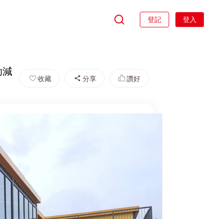
登記
登入
助減
收藏
分享
讚好