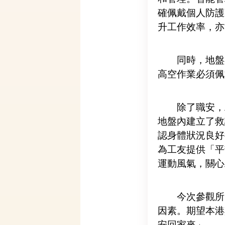
確佩戴個人防護
升工作效率，亦
同時，地盤
高空作業必須佩
除了職安，
地盤內建立了救
認身體狀況良好
為工友提供「平
運動風氣，關心
今次參觀所
因素。期望本港
安回家來」。