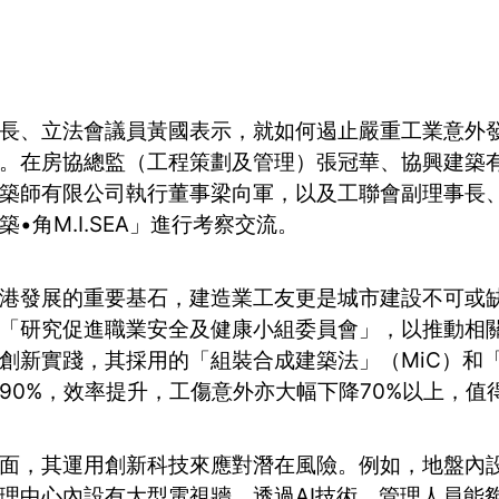
長、立法會議員黃國表示，就如何遏止嚴重工業意外發
。在房協總監（工程策劃及管理）張冠華、協興建築
築師有限公司執行董事梁向軍，以及工聯會副理事長
•角M.I.SEA」進行考察交流。
港發展的重要基石，建造業工友更是城市建設不可或
「研究促進職業安全及健康小組委員會」，以推動相關事宜
創新實踐，其採用的「組裝合成建築法」（MiC）和
90%，效率提升，工傷意外亦大幅下降70%以上，值
面，其運用創新科技來應對潛在風險。例如，地盤內設
理中心內設有大型電視牆，透過AI技術，管理人員能