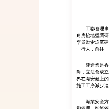
工聯會理事
角房協地盤調研
李景勳雷煥庭建
一行人，前往「築
建造業是香
障，立法會成立
界在職安健上的
施工工序減少達
職業安全方
和管理。智能管