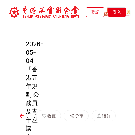
登記
登入
2026-
05-
04
「香
港五
年規
劃 公
務員
及青
收藏
分享
讚好
年座
談