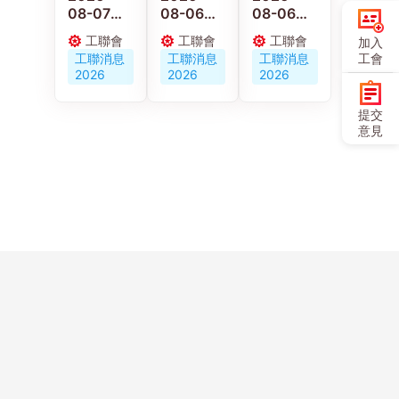
08-07
08-06
08-06
【施政報
京港工會
【施政報
工聯會
工聯會
工聯會
加入
告重點建
深化交流
告重點建
工聯消息
工聯消息
工聯消息
工會
議】梁子
合作 共促
議】陳穎
2026
2026
2026
穎：政府
人才培育
欣：倡政
要加強重
與職工服
府釋放婦
提交
視建造業
務創新發
女勞動力
意見
職業安全
展
發展多元
及工傷權
託兒服務
益保障
營造生育
友好社會
Copyright ©
聯絡
歷史
網站
人才
問卷
友好
使用
香港工會聯合