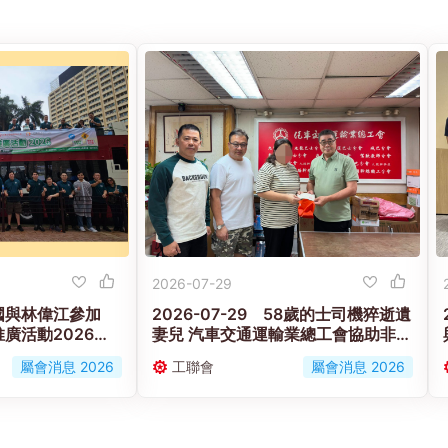
2026-07-29
 黃國與林偉江參加
2026-07-29 58歲的士司機猝逝遺
廣活動2026」
妻兒 汽車交通運輸業總工會協助非會
安健」發展
員家屬申援助金度難關
屬會消息 2026
工聯會
屬會消息 2026