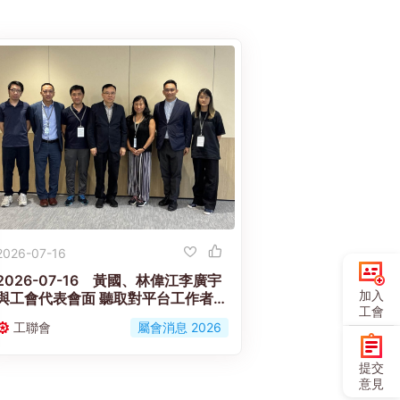
2026-07-16
2026-07-16 黃國、林偉江李廣宇
加入
與工會代表會面 聽取對平台工作者工
工會
傷補償機制立法框架意見
工聯會
屬會消息 2026
提交
意見