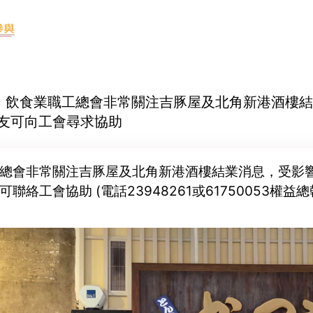
-05 飲食業職工總會非常關注吉豚屋及北角新港酒樓
工友可向工會尋求協助
總會非常關注吉豚屋及北角新港酒樓結業消息，受影
聯絡工會協助 (電話23948261或61750053權益