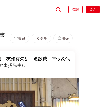
登記
登入
結業
收藏
分享
讚好
響工友如有欠薪、遣散費、年假及代
總幹事招先生)。