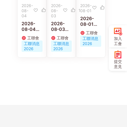
2026-
2026-
2026-
1
08-
08-
08-01
04
03
2026-
2026-
2026-
08-01
08-04
08-03
工聯青年
工聯會
工聯會新
黃國︰推
義工走進
工聯會
工聯會
加入
工聯消息
界東服務
動行業慢
佛山 感受
工會
工聯消息
工聯消息
2026
團隊約見
病共治篩
嶺南工藝
2026
2026
港鐵公司
查計劃助
與文化傳
建言優化
工友改善
承
提交
鐵路設施
健康
意見
與應變機
制