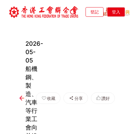
登記
登入
2026-
05-
05
船機
鋼、
製
造、
收藏
分享
讚好
汽車
等行
業工
會向