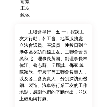
前線
工友
致敬
工聯會舉行「五·一」探訪工
友大行動，各工會、地區服務處、
立法會議員、區議員一連數日到全
港各區探訪前線工友。工聯會會長
吳秋北、理事長黃國、副理事長林
偉江、魯志薪、丘燿誠、鄧家彪、
陳穎欣、李廣宇等工聯會負責人，
以及各工會負責人，分別探訪船機
鋼、製造、汽車等行業工友的工作
地點，感謝他們的辛勤付出，並送
上鼓勵與打氣。