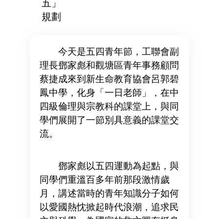
五」
規劃
今天是五四青年節，工聯會副
理長鄧家彪和觀塘區青年事務顧問
蔡捷成來到新生命教育協會呂郭碧
鳳中學，化身「一日老師」，在中
四級倫理與宗教科的課堂上，與同
學們展開了一節別具意義的課堂交
流。
鄧家彪以五四運動為起點，與
同學們重溫百多年前那段激情歲
月，講述當時的青年知識分子如何
以愛國熱忱掀起時代浪潮，追求民