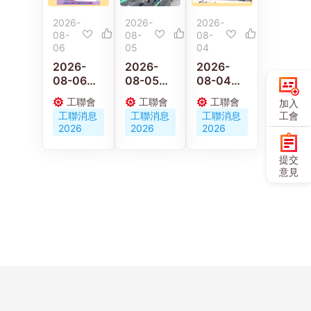
2026-
2026-
2026-
08-
08-
08-
06
05
04
2026-
2026-
2026-
08-06
08-05
08-04
【施政報
林偉江關
工聯會新
工聯會
工聯會
工聯會
加入
告重點建
注掃墓市
界東服務
工會
工聯消息
工聯消息
工聯消息
議】陳穎
民出行 實
團隊約見
2026
2026
2026
欣：倡政
地視察柴
港鐵公司
府釋放婦
灣墳場
建言優化
提交
女勞動力
鐵路設施
意見
發展多元
與應變機
託兒服務
制
營造生育
友好社會