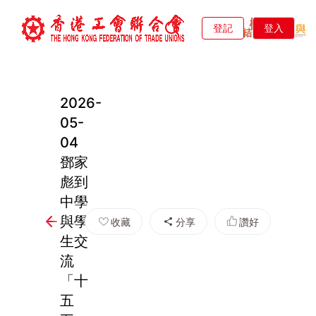
登記
登入
2026-
05-
04
鄧家
彪到
中學
與學
收藏
分享
讚好
生交
流
「十
五