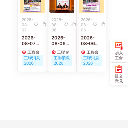
2026-
2026-
2026-
08-
08-
08-
07
06
06
2026-
2026-
2026-
08-07
08-06
08-06
【施政報
京港工會
【施政報
工聯會
工聯會
工聯會
加入
告重點建
深化交流
告重點建
工聯消息
工聯消息
工聯消息
工會
議】梁子
合作 共促
議】陳穎
2026
2026
2026
穎：政府
人才培育
欣：倡政
要加強重
與職工服
府釋放婦
提交
視建造業
務創新發
女勞動力
意見
職業安全
展
發展多元
及工傷權
託兒服務
益保障
營造生育
友好社會