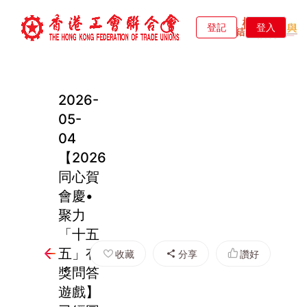
登記
登入
2026-
05-
04
【2026
同心賀
會慶•
聚力
「十五
五」有
收藏
分享
讚好
獎問答
遊戲】