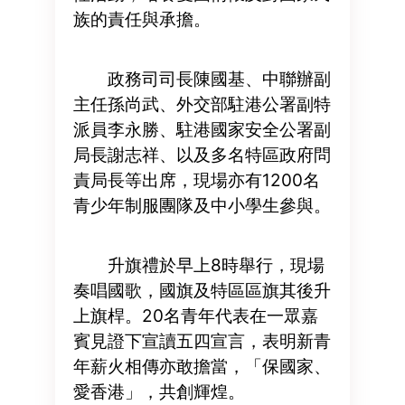
族的責任與承擔。
政務司司長陳國基、中聯辦副
主任孫尚武、外交部駐港公署副特
派員李永勝、駐港國家安全公署副
局長謝志祥、以及多名特區政府問
責局長等出席，現場亦有1200名
青少年制服團隊及中小學生參與。
升旗禮於早上8時舉行，現場
奏唱國歌，國旗及特區區旗其後升
上旗桿。20名青年代表在一眾嘉
賓見證下宣讀五四宣言，表明新青
年薪火相傳亦敢擔當，「保國家、
愛香港」，共創輝煌。