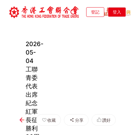
登記
登入
2026-
05-
04
工聯
青委
代表
出席
紀念
紅軍
長征
收藏
分享
讚好
勝利