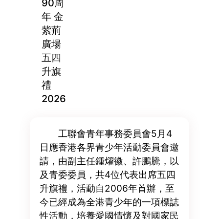
90周
年 金
紫荊
廣場
五四
升旗
禮
2026
工聯會青年事務委員會5月4
日應香港各界青少年活動委員會邀
請，由副主任鍾燿徽、許鵬騰，以
及青委委員，共4位代表出席五四
升旗禮，活動自2006年首辦，至
今已經成為全港青少年的一項標誌
性活動，培養愛國情懷及對國家民