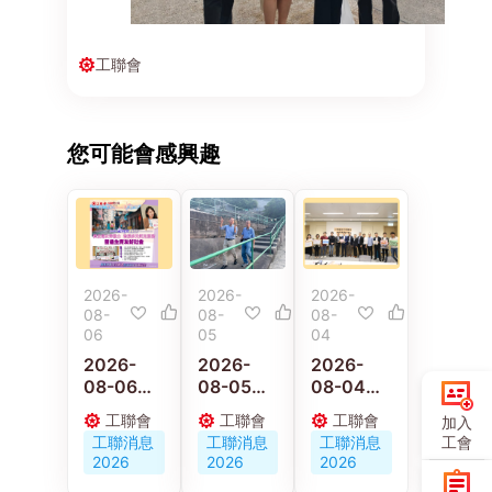
工聯會
您可能會感興趣
2026-
2026-
2026-
08-
08-
08-
06
05
04
2026-
2026-
2026-
08-06
08-05
08-04
【施政報
林偉江關
工聯會新
工聯會
工聯會
工聯會
加入
告重點建
注掃墓市
界東服務
工會
工聯消息
工聯消息
工聯消息
議】陳穎
民出行 實
團隊約見
2026
2026
2026
欣：倡政
地視察柴
港鐵公司