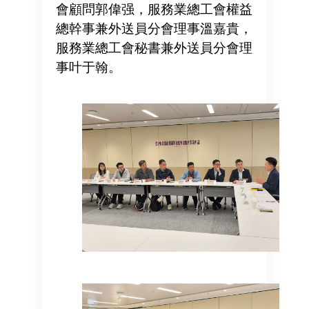
會顧問郭偉强，服務業總工會權益
總幹事兼外送員分會理事溫嘉貴，
服務業總工會秘書兼外送員分會理
事叶于翰。