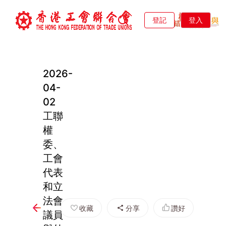
登記
登入
2026-
04-
02
工聯
權
委、
工會
代表
和立
法會
收藏
分享
讚好
議員