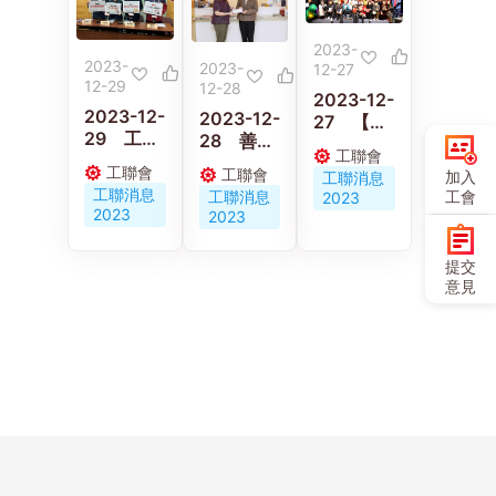
2023-
2023-
2023-
12-27
12-29
12-28
2023-12-
2023-12-
2023-12-
27 【東
29 工聯
28 善心
莞中心】
工聯會
職安健協
人士捐60
舉辦「迎
工聯會
工聯會
加入
工聯消息
會記者
萬港元予
新年嘉年
工聯消息
工會
工聯消息
2023
會：工業
香港工會
華暨義工
2023
2023
意外無止
聯合會救
頒獎禮」
境 返工有
災慈善基
活動
提交
如搵命搏
金 支援
意見
甘肅地震
災民