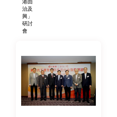
港由
治及
興」
研討
會