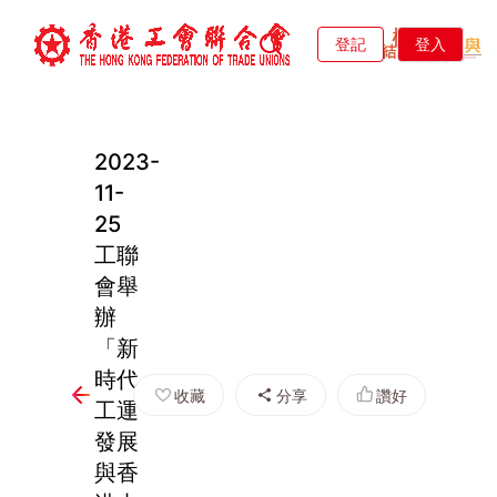
登記
登入
2023-
11-
25
工聯
會舉
辦
「新
時代
收藏
分享
讚好
工運
發展
與香